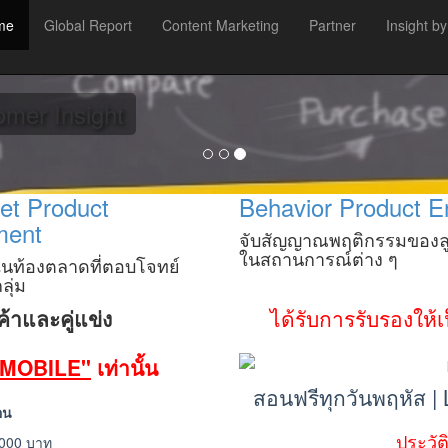
me
Global Report
Content Marketing
Partner
Insight by
oup ทุกกลุ่ม
omer Insight
et Product
Behavior Product E
ment
จับสัญญาณพฤติกรรมของลู
ในสถานการณ์ต่าง ๆ
ในท้องตลาดที่ตอบโจทย์
ลุ่ม
ค้าและคู่แข่ง
ได้รับการรับรองให
2MOBILE"
เท่านั้น
สอนฟรีทุกวันพฤหัส |
อน
ประวั
,000 บาท