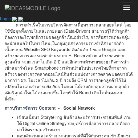
Toggl
เขียน Content เล่าเรื่องเก่ง ทำเนื้อหาบน Website
ประสบการณ์
navig
ดูแลให้องค์กรมาแล้วมากกว่า 7 ปี
Login
ความสำเร็จในการบริหารจัดการเนื้อหาการตลาดออนไลน์ โดย
ใช้ข้อมูลทั้งภายในและภายนอก (Data-Driven) สามารถรู้ได้ว่าลูกค้า
ต้องการอะไร,พฤติกรรมของลูกค้าเป็นอย่างไร, การสื่อสารแต่ละกลุ่ม
จะนำเสนอไปในทางไหน,ในกลุ่มอุตสาหกรรมรถเช่าที่สามารถทำ
เนื้อหาบน Website SEO Keywords ติดอันดับ 1 ของ Google และ
สร้างยอดการจองรถเช่าผ่านระบบ E- Reservation สร้างยอดขาย
สูงสุดใน ระยะเวลาไม่เกิน 2 ปี และอีกความท้าทายของธุรกิจการนำ
เข้าสมาร์ทโฟน Smartphone มาจำหน่ายในประเทศไทยที่สามารถ
สร้างช่องทางการตลาดออนไลน์กินส่วนแบ่งทางการตลาด ยอดขายได้
มากกว่า 5% ในเวลาไม่เกิน 3 ปี รวมถึง CRM การรักษาลูกค้าไว้ไม่
เปลี่ยนใจ และสามารถยิง Ads โฆษณาได้ตรงกับกลุ่มเป้าหมายลูกค้า
เดิม&ลูกค้าใหม่ได้ตรงมากขึ้น โดยทำให้ Brand เติบโตมั่นคงแบบ
ยั่งยืน
การบริหารจัดการ Content
- Social Network
เขียนเนื้อหา Storytelling สินค้าและบริการประชาสัมพันธ์ ภาย
ใต้ Digital Online Strategy กลยุทธ์การสื่อสารการตลาดที่ออก
มาให้ตรงกลุ่มเป้าหมาย
ตอบคำถามและสร้างประสบการณ์ที่ดีให้กับทางคนเข้าเยี่ยมชม